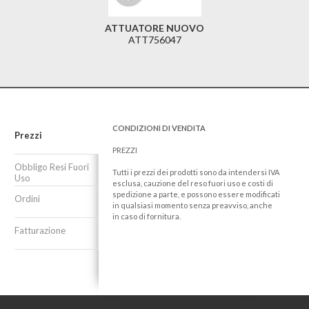
ATTUATORE NUOVO
ATT756047
CONDIZIONI DI VENDITA
Prezzi
PREZZI
Obbligo Resi Fuori
Tutti i prezzi dei prodotti sono da intendersi IVA
Uso
esclusa, cauzione del reso fuori uso e costi di
spedizione a parte, e possono essere modificati
Ordini
in qualsiasi momento senza preavviso, anche
in caso di fornitura.
Fatturazione