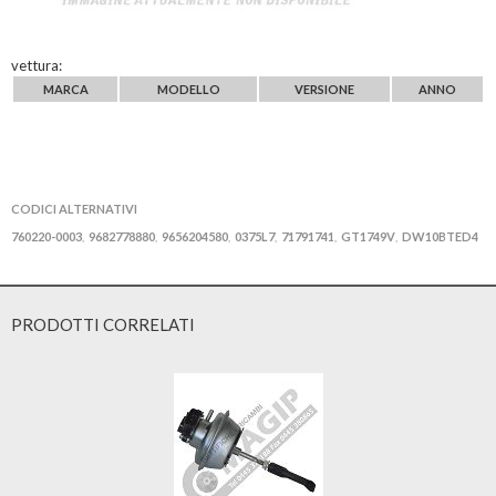
vettura:
MARCA
MODELLO
VERSIONE
ANNO
CODICI ALTERNATIVI
760220-0003
9682778880
9656204580
0375L7
71791741
GT1749V
DW10BTED4
,
,
,
,
,
,
PRODOTTI CORRELATI