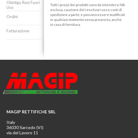
Obbligo Resi Fuori
Tutti i prezzi dei prodotti sono da intendersi IVA
Uso
esclusa, cauzione del reso fuori uso e costi di
spedizione a parte, e possono essere modificati
Ordini
in qualsiasi momento senza preavviso, anche
in caso di fornitura.
Fatturazione
MAGIP RETTIFICHE SRL
Italy
36030 Sarcedo (VI)
via del Lavoro 11