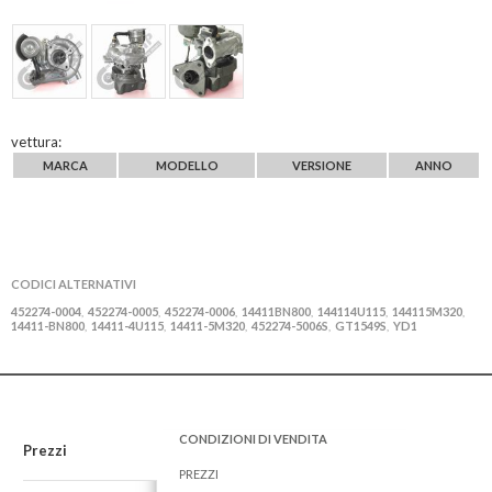
vettura:
MARCA
MODELLO
VERSIONE
ANNO
CODICI ALTERNATIVI
452274-0004
452274-0005
452274-0006
14411BN800
144114U115
144115M320
,
,
,
,
,
,
14411-BN800
14411-4U115
14411-5M320
452274-5006S
GT1549S
YD1
,
,
,
,
,
CONDIZIONI DI VENDITA
Prezzi
PREZZI