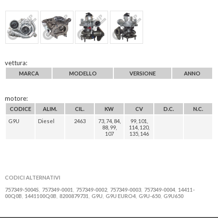
vettura:
MARCA
MODELLO
VERSIONE
ANNO
motore:
CODICE
ALIM.
CIL.
KW
CV
D.C.
N.C.
G9U
Diesel
2463
73, 74, 84,
99, 101,
88, 99,
114, 120,
107
135, 146
CODICI ALTERNATIVI
757349-5004S
757349-0001
757349-0002
757349-0003
757349-0004
14411-
,
,
,
,
,
00Q0B
1441100Q0B
8200879731
G9U
G9U EURO4
G9U-650
G9U650
,
,
,
,
,
,