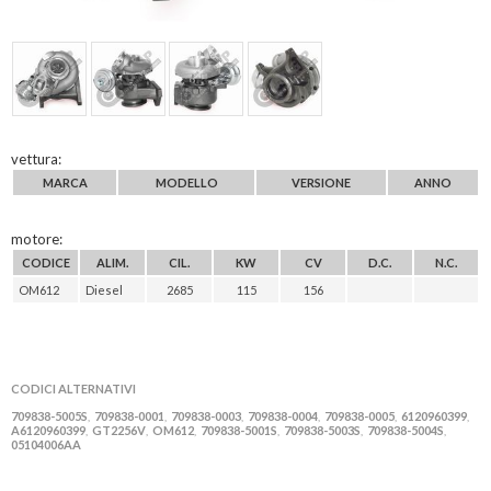
vettura:
MARCA
MODELLO
VERSIONE
ANNO
motore:
CODICE
ALIM.
CIL.
KW
CV
D.C.
N.C.
OM612
Diesel
2685
115
156
CODICI ALTERNATIVI
709838-5005S
709838-0001
709838-0003
709838-0004
709838-0005
6120960399
,
,
,
,
,
,
A6120960399
GT2256V
OM612
709838-5001S
709838-5003S
709838-5004S
,
,
,
,
,
,
05104006AA