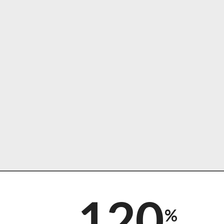
120
%