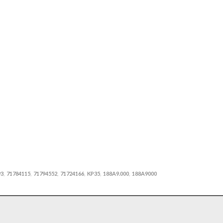
93
71784115
71794552
71724166
KP35
188A9.000
188A9000
,
,
,
,
,
,