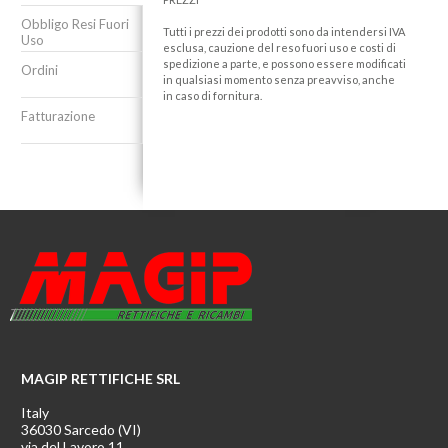
Obbligo Resi Fuori
Tutti i prezzi dei prodotti sono da intendersi IVA
Uso
esclusa, cauzione del reso fuori uso e costi di
spedizione a parte, e possono essere modificati
Ordini
in qualsiasi momento senza preavviso, anche
in caso di fornitura.
Fatturazione
MAGIP RETTIFICHE SRL
Italy
36030 Sarcedo (VI)
via del Lavoro 11