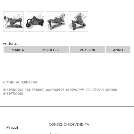
vettura:
MARCA
MODELLO
VERSIONE
ANNO
CODICI ALTERNATIVI
54319880002
54319880000
6600960199
6600960099
0011790V001000000
,
,
,
,
,
54319700000
CONDIZIONI DI VENDITA
Prezzi
PREZZI