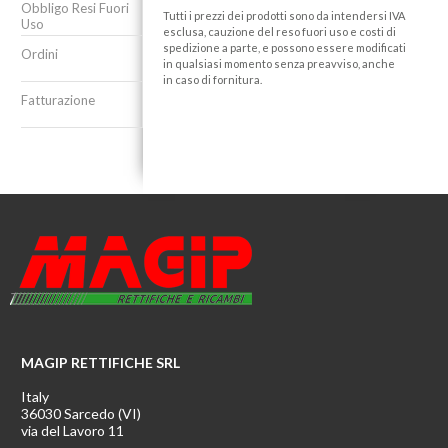
Obbligo Resi Fuori
Tutti i prezzi dei prodotti sono da intendersi IVA
Uso
esclusa, cauzione del reso fuori uso e costi di
spedizione a parte, e possono essere modificati
Ordini
in qualsiasi momento senza preavviso, anche
in caso di fornitura.
Fatturazione
MAGIP RETTIFICHE SRL
Italy
36030 Sarcedo (VI)
via del Lavoro 11