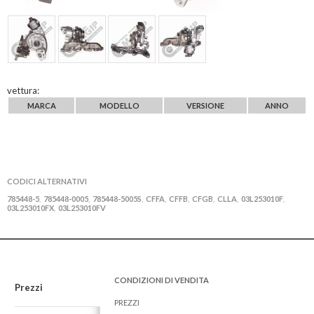
vettura:
MARCA
MODELLO
VERSIONE
ANNO
CODICI ALTERNATIVI
785448-5
785448-0005
785448-5005S
CFFA
CFFB
CFGB
CLLA
03L253010F
,
,
,
,
,
,
,
,
03L253010FX
03L253010FV
,
CONDIZIONI DI VENDITA
Prezzi
PREZZI