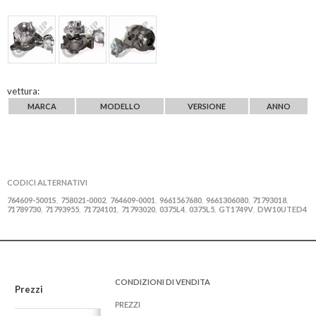
vettura:
MARCA
MODELLO
VERSIONE
ANNO
CODICI ALTERNATIVI
764609-5001S
758021-0002
764609-0001
9661567680
9661306080
71793018
,
,
,
,
,
,
71789730
71793955
71724101
71793020
0375L4
0375L5
GT1749V
DW10UTED4
,
,
,
,
,
,
,
CONDIZIONI DI VENDITA
Prezzi
PREZZI