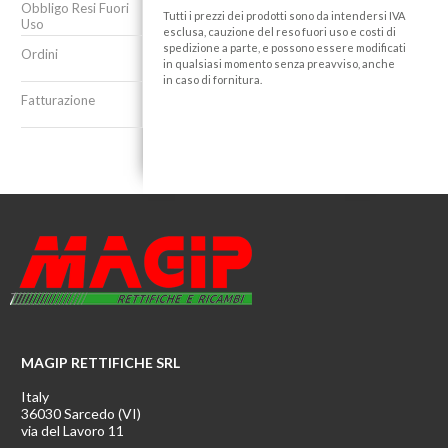
Obbligo Resi Fuori
Tutti i prezzi dei prodotti sono da intendersi IVA
Uso
esclusa, cauzione del reso fuori uso e costi di
spedizione a parte, e possono essere modificati
Ordini
in qualsiasi momento senza preavviso, anche
in caso di fornitura.
Fatturazione
MAGIP RETTIFICHE SRL
Italy
36030 Sarcedo (VI)
via del Lavoro 11