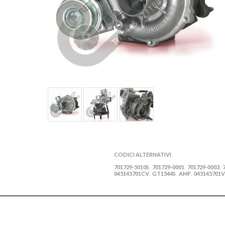
CODICI ALTERNATIVI
701729-5010S
701729-0001
701729-0003
,
,
,
045145701CV
GT1544S
AMF
045145701V
,
,
,