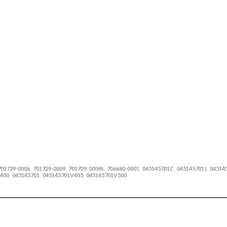
701729-0006
701729-0009
701729-5009S
706680-0001
045145701C
045145701J
04514
,
,
,
,
,
,
400
045145701
045145701V405
045145701V500
,
,
,