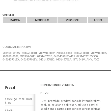
vettura:
MARCA
MODELLO
VERSIONE
ANNO
CODICI ALTERNATIVI
700960-5011S
700960-0001
700960-0002
700960-0003
700960-0004
700960-0005
,
,
,
,
,
,
700960-0008
700960-0011
045145701E
045145701EV405
045145701EV500
,
,
,
,
,
045145701EX
045145701EV
045145701D
045145701A
GT1541V
ANY
AYZ
,
,
,
,
,
,
CONDIZIONI DI VENDITA
Prezzi
PREZZI
Obbligo Resi Fuori
Tutti i prezzi dei prodotti sono da intendersi IVA
Uso
esclusa, cauzione del reso fuori uso e costi di
spedizione a parte, e possono essere modificati
Ordini