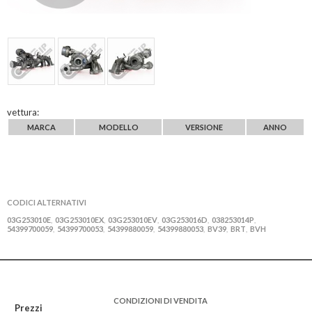
vettura:
MARCA
MODELLO
VERSIONE
ANNO
CODICI ALTERNATIVI
03G253010E
03G253010EX
03G253010EV
03G253016D
038253014P
,
,
,
,
,
54399700059
54399700053
54399880059
54399880053
BV39
BRT
BVH
,
,
,
,
,
,
CONDIZIONI DI VENDITA
Prezzi