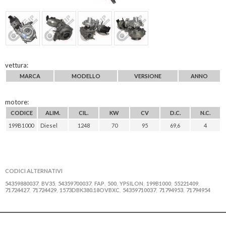
vettura:
MARCA
MODELLO
VERSIONE
ANNO
motore:
CODICE
ALIM.
CIL.
KW
CV
D.C.
N.C.
199B1000
Diesel
1248
70
95
69,6
4
CODICI ALTERNATIVI
54359880037
BV35
54359700037
FAP
500
YPSILON
199B1000
55221409
,
,
,
,
,
,
,
,
71724427
71724429
1573DBK380.18OVBXC
54359710037
71794953
71794954
,
,
,
,
,