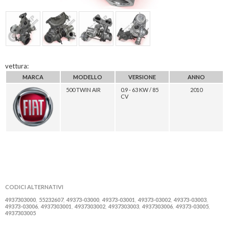
vettura:
MARCA
MODELLO
VERSIONE
ANNO
500 TWIN AIR
0.9 - 63 KW / 85
2010
CV
CODICI ALTERNATIVI
4937303000
55232607
49373-03000
49373-03001
49373-03002
49373-03003
,
,
,
,
,
,
49373-03006
4937303001
4937303002
4937303003
4937303006
49373-03005
,
,
,
,
,
,
4937303005