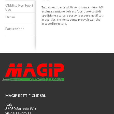
Obbligo Resi Fuori
Tutti i prezzi dei prodotti sono da intendersi IVA
Uso
esclusa, cauzione del reso fuori uso e costi di
spedizione a parte, e possono essere modificati
Ordini
in qualsiasi momento senza preavviso, anche
in caso di fornitura.
Fatturazione
MAGIP RETTIFICHE SRL
Italy
36030 Sarcedo (VI)
via del Lavoro 11