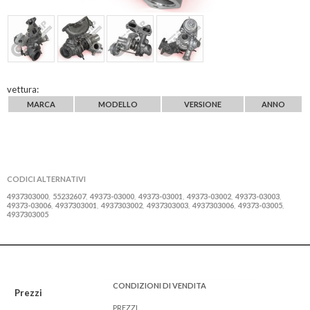
vettura:
MARCA
MODELLO
VERSIONE
ANNO
CODICI ALTERNATIVI
4937303000
55232607
49373-03000
49373-03001
49373-03002
49373-03003
,
,
,
,
,
,
49373-03006
4937303001
4937303002
4937303003
4937303006
49373-03005
,
,
,
,
,
,
4937303005
CONDIZIONI DI VENDITA
Prezzi
PREZZI