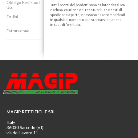
Obbligo Resi Fuori
Tutti i prezzi dei prodotti sono da intendersi IVA
Uso
esclusa, cauzione del reso fuori uso e costi di
spedizione a parte, e possono essere modificati
Ordini
in qualsiasi momento senza preavviso, anche
in caso di fornitura.
Fatturazione
MAGIP RETTIFICHE SRL
Italy
36030 Sarcedo (VI)
via del Lavoro 11