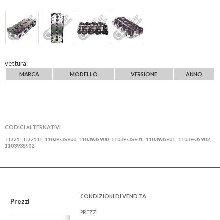
vettura:
MARCA
MODELLO
VERSIONE
ANNO
CODICI ALTERNATIVI
TD25
TD25TI
11039-3S900
110393S900
11039-3S901
110393S901
11039-3S902
,
,
,
,
,
,
,
110393S902
CONDIZIONI DI VENDITA
Prezzi
PREZZI