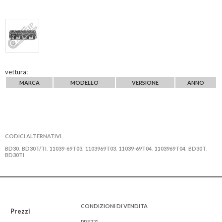
vettura:
MARCA
MODELLO
VERSIONE
ANNO
CODICI ALTERNATIVI
BD30
BD30T/TI
11039-69T03
1103969T03
11039-69T04
1103969T04
BD30T
,
,
,
,
,
,
,
BD30TI
CONDIZIONI DI VENDITA
Prezzi
PREZZI