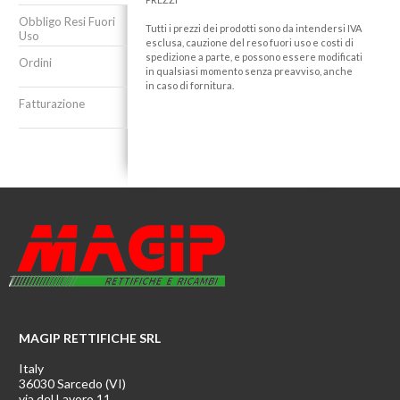
Obbligo Resi Fuori
Tutti i prezzi dei prodotti sono da intendersi IVA
Uso
esclusa, cauzione del reso fuori uso e costi di
spedizione a parte, e possono essere modificati
Ordini
in qualsiasi momento senza preavviso, anche
in caso di fornitura.
Fatturazione
MAGIP RETTIFICHE SRL
Italy
36030 Sarcedo (VI)
via del Lavoro 11