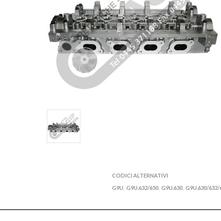
CODICI ALTERNATIVI
G9U
G9U.632/650
G9U.630
G9U.630/632/
,
,
,