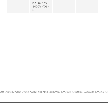
2.5 DCI 16V
145CV - '06 -
>
650
7701 477 342
7701477342
4417144
3189966
G9U632
G9U650
G9U630
G9UA6
G
,
,
,
,
,
,
,
,
,