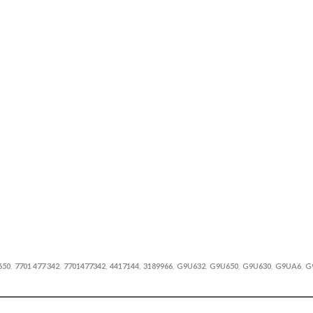
650
7701 477 342
7701477342
4417144
3189966
G9U632
G9U650
G9U630
G9UA6
G
,
,
,
,
,
,
,
,
,