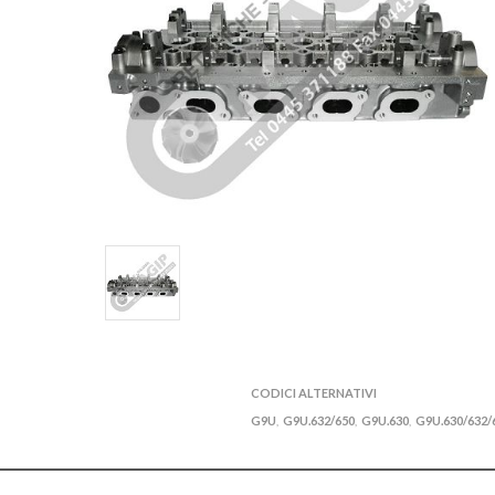
CODICI ALTERNATIVI
G9U
G9U.632/650
G9U.630
G9U.630/632/
,
,
,