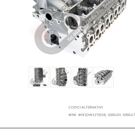
CODICI ALTERNATIVI
4HW
4HX (DW12TED4)
0200.GH
0200.G
,
,
,