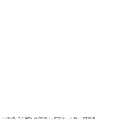
T
0200.Z8
71739895
9463379888
0200GH
0200GT
0200Z8
,
,
,
,
,
,