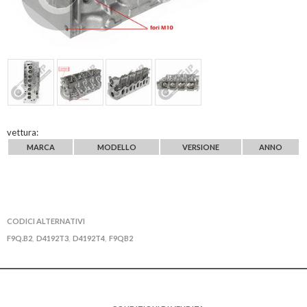
vettura:
MARCA
MODELLO
VERSIONE
ANNO
CODICI ALTERNATIVI
F9Q.B2
D4192T3
D4192T4
F9QB2
,
,
,