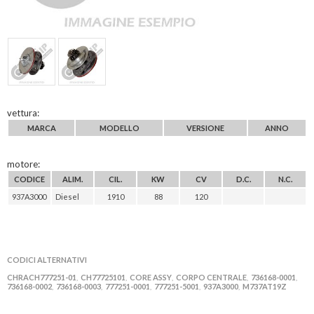
vettura:
MARCA
MODELLO
VERSIONE
ANNO
motore:
CODICE
ALIM.
CIL.
KW
CV
D.C.
N.C.
937A3000
Diesel
1910
88
120
CODICI ALTERNATIVI
CHRACH777251-01
CH77725101
CORE ASSY
CORPO CENTRALE
736168-0001
,
,
,
,
,
736168-0002
736168-0003
777251-0001
777251-5001
937A3000
M737AT19Z
,
,
,
,
,