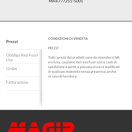
MAR777251-5001
CONDIZIONI DI VENDITA
Prezzi
PREZZI
Obbligo Resi Fuori
Tutti i prezzi dei prodotti sono da intendersi IVA
Uso
esclusa, cauzione del reso fuori uso e costi di
spedizione a parte, e possono essere modificati
Ordini
in qualsiasi momento senza preavviso, anche
in caso di fornitura.
Fatturazione