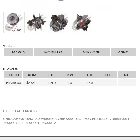
vettura:
MARCA
MODELLO
VERSIONE
ANNO
motore:
CODICE
ALIM.
CIL.
KW
CV
D.C.
N.C.
192A5000
Diesel
1910
103
140
CODICI ALTERNATIVI
CHRA703890-0043
7038900043
CORE ASSY
CORPO CENTRALE
716665-0001
,
,
,
,
,
716665-0002
716665-1
716665-2
,
,