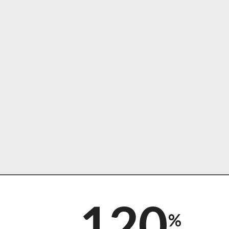
120
%