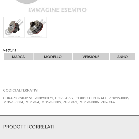
vettura:
MARCA
MODELLO
VERSIONE
ANNO
CODICI ALTERNATIVI
CHRA703890-0151
7038900151
CORE ASSY
CORPO CENTRALE
701855-0006
,
,
,
,
,
713673-0004
713673-4
713673-0005
713673-5
713673-0006
713673-6
,
,
,
,
,
PRODOTTI CORRELATI