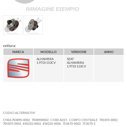
vettura:
MARCA
MODELLO
VERSIONE
ANNO
ALHAMBRA
SEAT
1.9TDI 110CV
ALHAMBRA
1.9TDI 110CV
CODICI ALTERNATIVI
CHRA703890-0002
7038900002
CORE ASSY
CORPO CENTRALE
701855-0002
,
,
,
,
,
701855-0003
454232-0002
454232-0006
713673-0002
713673-2
,
,
,
,