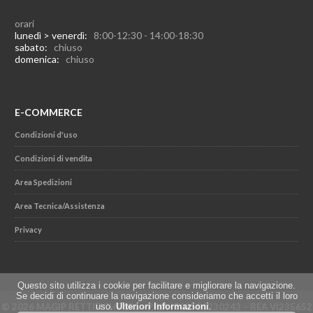
orari
lunedì > venerdì:
8:00-12:30 - 14:00-18:30
sabato:
chiuso
domenica:
chiuso
E-COMMERCE
Condizioni d'uso
Condizioni di vendita
Area Spedizioni
Area Tecnica/Assistenza
Privacy
Questo sito utilizza i cookie per facilitare e migliorare la navigazione.
Se decidi di continuare la navigazione consideriamo che accetti il loro
uso.
Ulteriori Informazioni
.
© 2026 MAGIP RETTIFICHE SRL - P.IVA IT02501230243 – REA VI235652