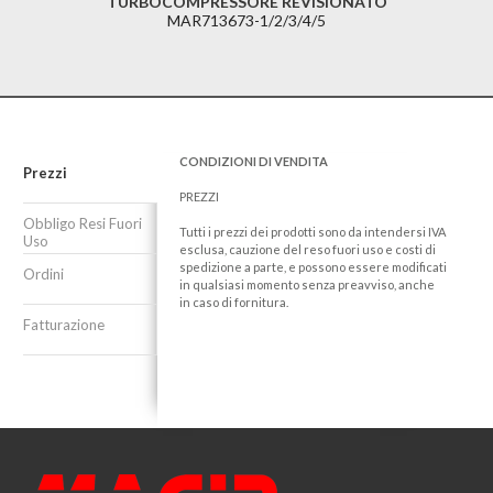
TURBOCOMPRESSORE REVISIONATO
MAR713673-1/2/3/4/5
CONDIZIONI DI VENDITA
Prezzi
PREZZI
Obbligo Resi Fuori
Tutti i prezzi dei prodotti sono da intendersi IVA
Uso
esclusa, cauzione del reso fuori uso e costi di
spedizione a parte, e possono essere modificati
Ordini
in qualsiasi momento senza preavviso, anche
in caso di fornitura.
Fatturazione