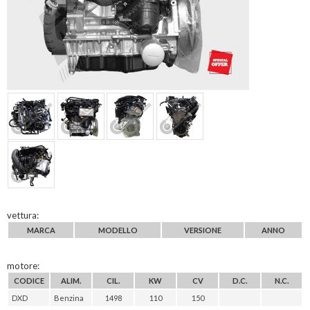
vettura:
MARCA
MODELLO
VERSIONE
ANNO
motore:
CODICE
ALIM.
CIL.
KW
CV
D.C.
N.C.
DXD
Benzina
1498
110
150