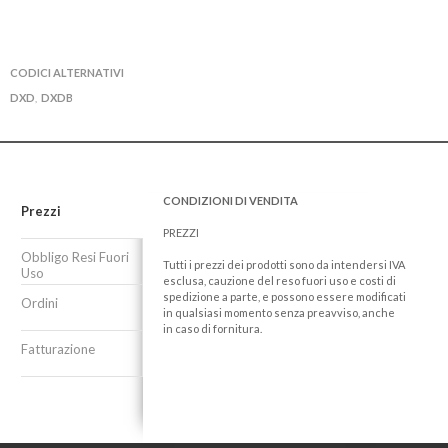
CODICI ALTERNATIVI
DXD
DXDB
,
CONDIZIONI DI VENDITA
Prezzi
PREZZI
Obbligo Resi Fuori
Tutti i prezzi dei prodotti sono da intendersi IVA
Uso
esclusa, cauzione del reso fuori uso e costi di
spedizione a parte, e possono essere modificati
Ordini
in qualsiasi momento senza preavviso, anche
in caso di fornitura.
Fatturazione