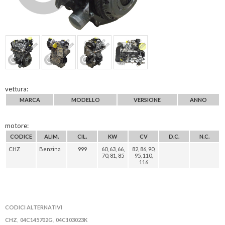
vettura:
MARCA
MODELLO
VERSIONE
ANNO
motore:
CODICE
ALIM.
CIL.
KW
CV
D.C.
N.C.
CHZ
Benzina
999
60, 63, 66,
82, 86, 90,
70, 81, 85
95, 110,
116
CODICI ALTERNATIVI
CHZ
04C145702G
04C103023K
,
,