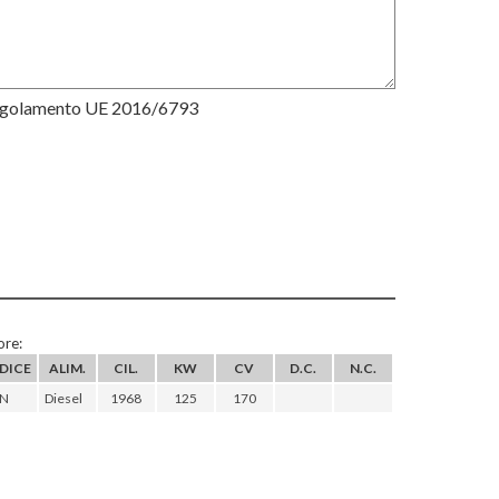
Regolamento UE 2016/6793
re:
DICE
ALIM.
CIL.
KW
CV
D.C.
N.C.
N
Diesel
1968
125
170