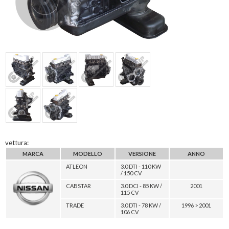
vettura:
MARCA
MODELLO
VERSIONE
ANNO
ATLEON
3.0 DTI - 110 KW
/ 150 CV
CABSTAR
3.0 DCI - 85 KW /
2001
115 CV
TRADE
3.0 DTI - 78 KW /
1996 > 2001
106 CV