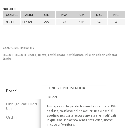
motore:
CODICE
ALIM.
CIL.
KW
CV
D.C.
N.C.
BD30T
Diesel
2953
78
106
96
4
CODICI ALTERNATIVI
BD30T
BD30TI
usato
usata
revisionato
revisionata
nissan atleon cabstar
,
,
,
,
,
,
trade
CONDIZIONI DI VENDITA
Prezzi
PREZZI
Obbligo Resi Fuori
Tutti i prezzi dei prodotti sono da intendersi IVA
Uso
esclusa, cauzione del reso fuori uso e costi di
spedizione a parte, e possono essere modificati
Ordini
in qualsiasi momento senza preavviso, anche
in caso di fornitura.