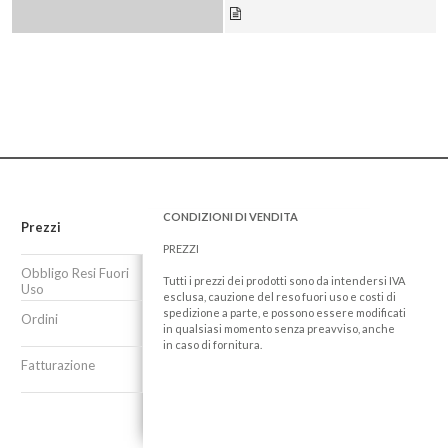
CONDIZIONI DI VENDITA
Prezzi
PREZZI
Obbligo Resi Fuori
Tutti i prezzi dei prodotti sono da intendersi IVA
Uso
esclusa, cauzione del reso fuori uso e costi di
spedizione a parte, e possono essere modificati
Ordini
in qualsiasi momento senza preavviso, anche
in caso di fornitura.
Fatturazione