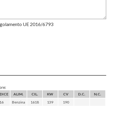
Regolamento UE 2016/6793
re:
DICE
ALIM.
CIL.
KW
CV
D.C.
N.C.
16
Benzina
1618
139
190