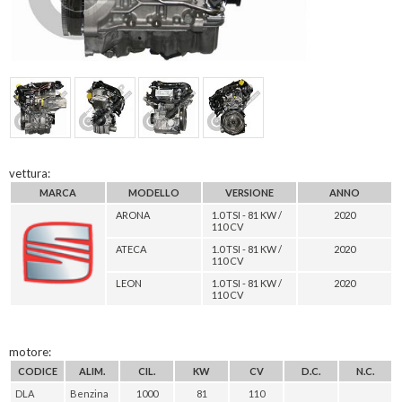
vettura:
MARCA
MODELLO
VERSIONE
ANNO
ARONA
1.0 TSI - 81 KW /
2020
110 CV
ATECA
1.0 TSI - 81 KW /
2020
110 CV
LEON
1.0 TSI - 81 KW /
2020
110 CV
motore:
CODICE
ALIM.
CIL.
KW
CV
D.C.
N.C.
DLA
Benzina
1000
81
110