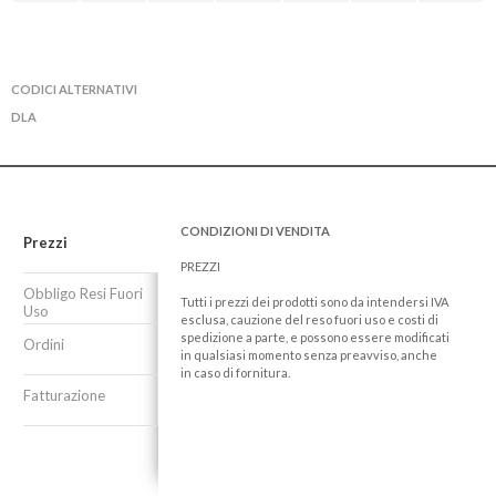
CODICI ALTERNATIVI
DLA
CONDIZIONI DI VENDITA
Prezzi
PREZZI
Obbligo Resi Fuori
Tutti i prezzi dei prodotti sono da intendersi IVA
Uso
esclusa, cauzione del reso fuori uso e costi di
spedizione a parte, e possono essere modificati
Ordini
in qualsiasi momento senza preavviso, anche
in caso di fornitura.
Fatturazione