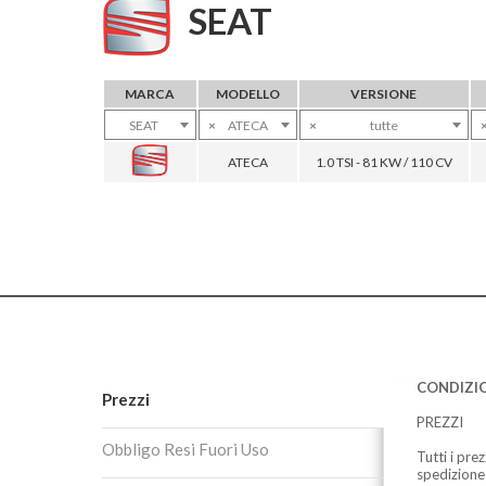
SEAT
MARCA
MODELLO
VERSIONE
SEAT
×
ATECA
×
tutte
ATECA
1.0 TSI - 81 KW / 110 CV
CONDIZIO
Prezzi
PREZZI
Obbligo Resi Fuori Uso
Tutti i pre
spedizione