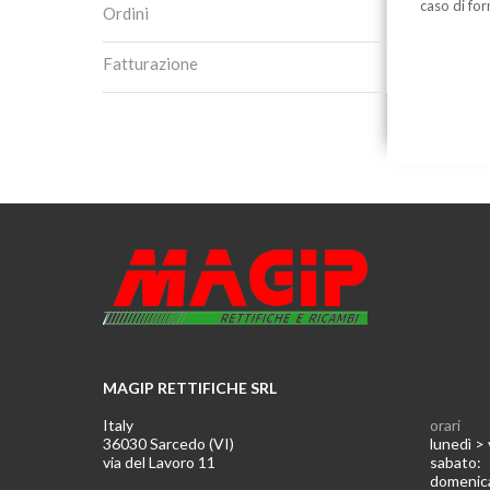
caso di for
Ordini
Fatturazione
MAGIP RETTIFICHE SRL
Italy
orari
36030 Sarcedo (VI)
lunedì >
via del Lavoro 11
sabato
domeni