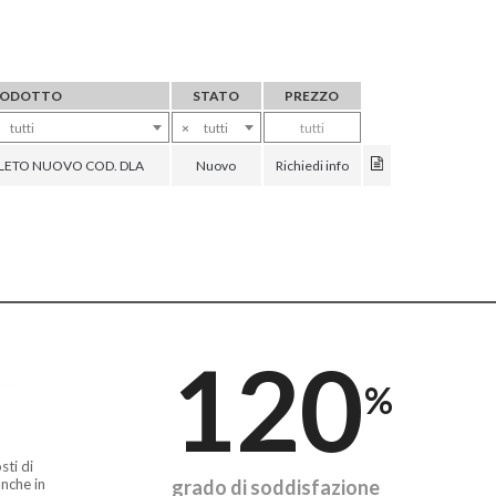
RODOTTO
STATO
PREZZO
tutti
×
tutti
tutti
ETO NUOVO COD. DLA
Nuovo
Richiedi info
120
%
sti di
nche in
grado di soddisfazione