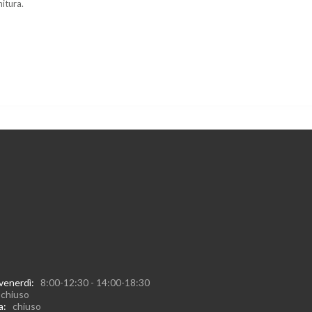
nitura.
 venerdì:
8:00-12:30 - 14:00-18:30
:
chiuso
ca:
chiuso