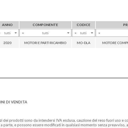
ANNO
COMPONENTE
CODICE
P
×
tutti
×
tutti
×
tutti
×
2020
MOTORI E PARTI RICAMBIO
MO-DLA
MOTORE COMPL
NI DI VENDITA
zzi dei prodotti sono da intendersi IVA esclusa, cauzione del reso fuori uso e co
 a parte, e possono essere modificati in qualsiasi momento senza preavviso, a