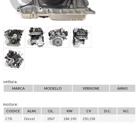
vettura:
MARCA
MODELLO
VERSIONE
ANNO
motore:
CODICE
ALIM.
CIL.
KW
CV
D.C.
N.C.
CTB
Diesel
2967
184, 190
250, 258