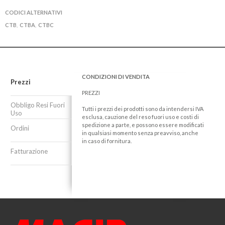
CODICI ALTERNATIVI
CTB
CTBA
CTBC
,
,
CONDIZIONI DI VENDITA
Prezzi
PREZZI
Obbligo Resi Fuori
Tutti i prezzi dei prodotti sono da intendersi IVA
Uso
esclusa, cauzione del reso fuori uso e costi di
spedizione a parte, e possono essere modificati
Ordini
in qualsiasi momento senza preavviso, anche
in caso di fornitura.
Fatturazione