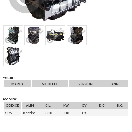
vettura:
MARCA
MODELLO
VERSIONE
ANNO
motore:
CODICE
ALIM.
CIL.
KW
CV
D.C.
N.C.
CDA
Benzina
1798
118
160