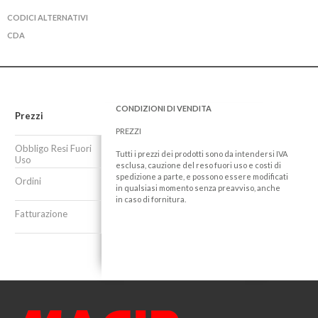
CODICI ALTERNATIVI
CDA
CONDIZIONI DI VENDITA
Prezzi
PREZZI
Obbligo Resi Fuori
Tutti i prezzi dei prodotti sono da intendersi IVA
Uso
esclusa, cauzione del reso fuori uso e costi di
spedizione a parte, e possono essere modificati
Ordini
in qualsiasi momento senza preavviso, anche
in caso di fornitura.
Fatturazione