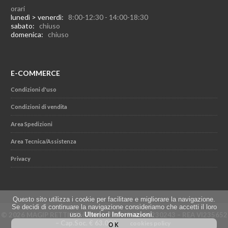
orari
lunedì > venerdì:
8:00-12:30 - 14:00-18:30
sabato:
chiuso
domenica:
chiuso
E-COMMERCE
Condizioni d'uso
Condizioni di vendita
Area Spedizioni
Area Tecnica/Assistenza
Privacy
Questo sito utilizza i cookie per facilitare e migliorare la navigazione.
Se decidi di continuare la navigazione consideriamo che accetti il loro
© 2026 MAGIP RETTIFICHE SRL - P.IVA IT02501230243 – REA VI235652
uso.
Ulteriori Informazioni
.
– Cap.Soc. € 63.000
cookies policy