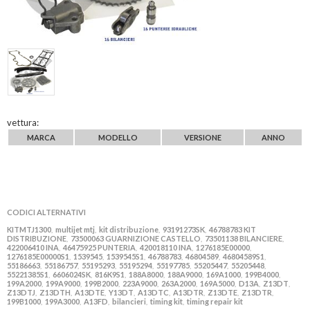
vettura:
MARCA
MODELLO
VERSIONE
ANNO
CODICI ALTERNATIVI
KITMTJ1300
multijet mtj
kit distribuzione
93191273SK
46788783 KIT
,
,
,
,
DISTRIBUZIONE
73500063 GUARNIZIONE CASTELLO
73501138 BILANCIERE
,
,
,
422006410 INA
46475925 PUNTERIA
420018110 INA
1276185E00000
,
,
,
,
1276185E00000S1
1539545
1539545S1
46788783
46804589
46804589S1
,
,
,
,
,
,
55186663
55186757
55195293
55195294
55197785
55205447
55205448
,
,
,
,
,
,
,
55221385S1
6606024SK
816K9S1
188A8000
188A9000
169A1000
199B4000
,
,
,
,
,
,
,
199A2000
199A9000
199B2000
223A9000
263A2000
169A5000
D13A
Z13DT
,
,
,
,
,
,
,
,
Z13DTJ
Z13DTH
A13DTE
Y13DT
A13DTC
A13DTR
Z13DTE
Z13DTR
,
,
,
,
,
,
,
,
199B1000
199A3000
A13FD
bilancieri
timing kit
timing repair kit
,
,
,
,
,