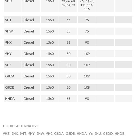
9H0
Diesel
1560
55, 66, 68,
75, 90, 93,
82, 84, 85
111, 114,
116
9HT
Diesel
1560
55
75
9HW
Diesel
1560
55
75
9HX
Diesel
1560
66
90
9HY
Diesel
1560
80
109
9HZ
Diesel
1560
80
109
G8DA
Diesel
1560
80
109
G8DB
Diesel
1560
80
109
HHDA
Diesel
1560
66
90
CODICI ALTERNATIVI
9HZ
9HX
9HT
9HY
9HW
9H0
G8DA
G8DB
HHDA
Y6
9HU
G8DD
HHDB
,
,
,
,
,
,
,
,
,
,
,
,
,