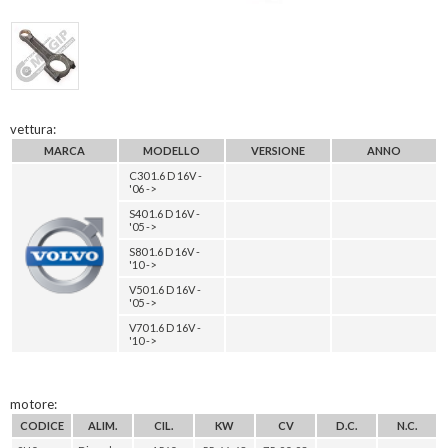
vettura:
MARCA
MODELLO
VERSIONE
ANNO
C30 1.6 D 16V -
'06 ->
S40 1.6 D 16V -
'05 ->
S80 1.6 D 16V -
'10 ->
V50 1.6 D 16V -
'05 ->
V70 1.6 D 16V -
'10 ->
motore:
CODICE
ALIM.
CIL.
KW
CV
D.C.
N.C.