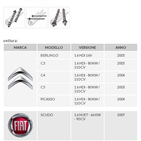
vettura:
MARCA
MODELLO
VERSIONE
ANNO
BERLINGO
1.6 HDI 16V
2005
C3
1.6 HDI - 80 KW /
2005
110 CV
C4
1.6 HDI - 80 KW /
2004
110 CV
C5
1.6 HDI - 80 KW /
2003
110 CV
PICASSO
1.6 HDI - 80 KW /
2004
110 CV
SCUDO
1.6 MJET - 66 KW
2007
- 90 CV