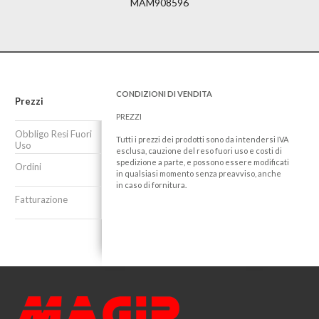
MAM908596
CONDIZIONI DI VENDITA
Prezzi
PREZZI
Obbligo Resi Fuori
Tutti i prezzi dei prodotti sono da intendersi IVA
Uso
esclusa, cauzione del reso fuori uso e costi di
spedizione a parte, e possono essere modificati
Ordini
in qualsiasi momento senza preavviso, anche
in caso di fornitura.
Fatturazione