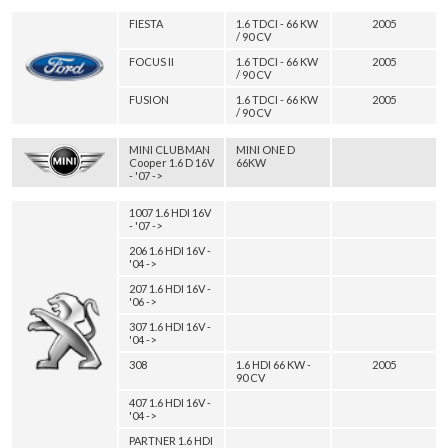
FIESTA
1.6 TDCI - 66 KW
2005
/ 90 CV
FOCUS II
1.6 TDCI - 66 KW
2005
/ 90 CV
FUSION
1.6 TDCI - 66 KW
2005
/ 90 CV
MINI CLUBMAN
MINI ONE D
Cooper 1.6 D 16V
66KW
- '07 ->
1007 1.6 HDI 16V
- '07 ->
206 1.6 HDI 16V -
'04 ->
207 1.6 HDI 16V -
'06 ->
307 1.6 HDI 16V -
'04 ->
308
1.6 HDI 66 KW -
2005
90 CV
407 1.6 HDI 16V -
'04 ->
PARTNER 1.6 HDI