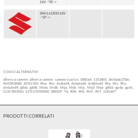
16V - '05 ->
SX4 1.6 DDIS 16V
- '07 ->
CODICI ALTERNATIVI
albero a camme
alberi a camme
camme scarico
0801ah
1313805
3m5q6a273ac
,
,
,
,
,
,
9655918480
30711505
9hw
9hx
dv6ted4
dv6ated4
dv6bted4
9hy
9hz
9hu
,
,
,
,
,
,
,
,
,
,
dv6uted4
g8da
g8db
hhda
hhdb
hhja
hhjb
hhjc
hhjd
hhje
g8dd
gpda
gpdc
,
,
,
,
,
,
,
,
,
,
,
,
,
11317805965
1271573J00000
0801EP
Y6
9HR
9HS
9HV
9HT
D4164T
,
,
,
,
,
,
,
,
PRODOTTI CORRELATI