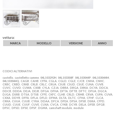
vettura:
MARCA
MODELLO
VERSIONE
ANNO
CODICI ALTERNATIVI
castello
castelletto camme
04L103292H
04L103308F
04L103044P
04L103044M
,
,
,
,
,
,
04L103044Q
CAGB
CAHB
CFFA
CGLA
CGLD
CGLE
CJCB
CNHA
CNHC
,
,
,
,
,
,
,
,
,
,
CRBC
CRBD
CRKB
CRLB
CRLC
CRUA
CSUB
CSUD
CSUE
CUNA
CUVB
,
,
,
,
,
,
,
,
,
,
,
CUVC
CUVD
CUWA
CXXB
CYLA
CZJA
DBBA
DBGA
DBKA
DCYA
DDCA
,
,
,
,
,
,
,
,
,
,
,
DDCB
DDDA
DEJA
DEJB
DFGA
DFHA
DFTA
DFTB
DFTC
DFUA
DGCA
,
,
,
,
,
,
,
,
,
,
,
DJGA
DSRB
DTSA
DTSB
CFFE
CKFC
CLHB
CRLD
CRMB
CRVA
CUPA
CUVA
,
,
,
,
,
,
,
,
,
,
,
,
CXXA
DDYB
DFFA
DFLA
DFLD
DFMA
DLTA
DLTC
CFHA
CFHF
CLCA
,
,
,
,
,
,
,
,
,
,
,
CRKA
CUUA
CUUB
CYKA
DDAA
DFCA
DFEA
DFSA
DFSB
DSRA
CFFD
,
,
,
,
,
,
,
,
,
,
,
CUUD
CUUE
CUUF
CUVE
CUXA
CVCA
CYKB
DCYB
DELA
DFEB
DFGB
,
,
,
,
,
,
,
,
,
,
,
DFSC
DFSD
DFSE
DFSF
DGMA
camshaft module
module
,
,
,
,
,
,