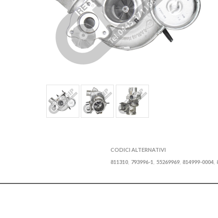
CODICI ALTERNATIVI
811310
793996-1
55269969
814999-0004
,
,
,
,