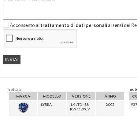
Acconsento al
trattamento di dati personali
ai sensi del 
vettura:
moto
MARCA
MODELLO
VERSIONE
ANNO
C
LYBRA
1.9 JTD - 88
2005
93
KW / 120CV