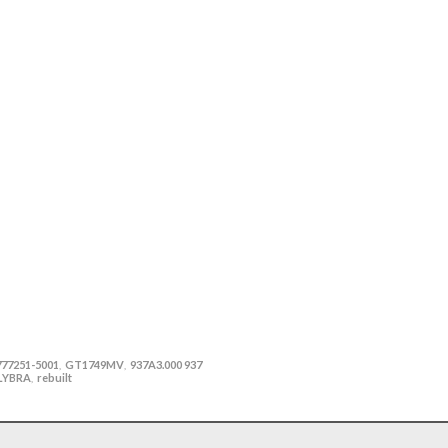
777251-5001
GT1749MV
937A3.000 937
,
,
LYBRA
rebuilt
,