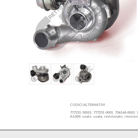
CODICI ALTERNATIVI
777251-5001S
777251-0001
736168-0003
,
,
,
A3.000
usato
usata
revisionato
revision
,
,
,
,