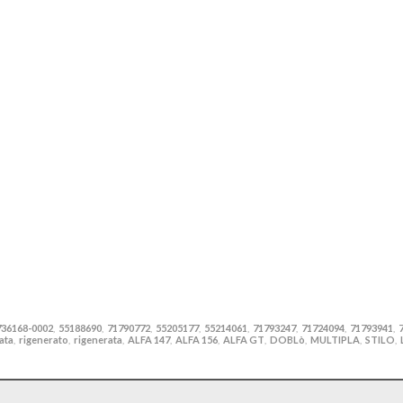
736168-0002
55188690
71790772
55205177
55214061
71793247
71724094
71793941
,
,
,
,
,
,
,
,
ata
rigenerato
rigenerata
ALFA 147
ALFA 156
ALFA GT
DOBLò
MULTIPLA
STILO
,
,
,
,
,
,
,
,
,