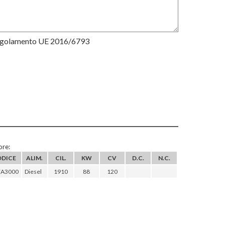
Regolamento UE 2016/6793
re:
ODICE
ALIM.
CIL.
KW
CV
D.C.
N.C.
7A3000
Diesel
1910
88
120