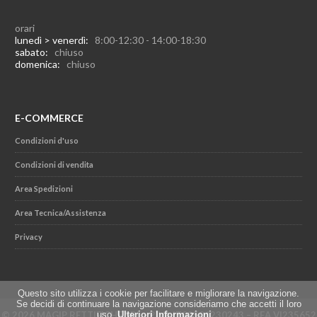
orari
lunedì > venerdì:
8:00-12:30 - 14:00-18:30
sabato:
chiuso
domenica:
chiuso
E-COMMERCE
Condizioni d'uso
Condizioni di vendita
Area Spedizioni
Area Tecnica/Assistenza
Privacy
Questo sito utilizza i cookie per facilitare e migliorare la navigazione.
Se decidi di continuare la navigazione consideriamo che accetti il loro
uso.
Ulteriori Informazioni
.
© 2026 MAGIP RETTIFICHE SRL - P.IVA IT02501230243 – REA VI235652