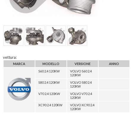
vettura:
MARCA
MODELLO
VERSIONE
ANNO
S60 2.4 120KW
VOLVO S60 2.4
120KW
S80 2.4 120KW
VOLVO S80 2.4
120KW
V70 2.4 120KW
VOLVO V70 2.4
120KW
XC90 2.4 120KW
VOLVO XC90 2.4
120KW