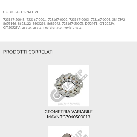
CODICI ALTERNATIVI
723167-5004S
723167-0001
723167-0002
723167-0003
723167-0004
3847392
,
,
,
,
,
,
8653146
8653122
8603296
8689592
723167-5007S
D5244T
GT2052V
,
,
,
,
,
,
,
GT2052SV
usato
usata
revisionato
revisionata
,
,
,
,
PRODOTTI CORRELATI
GEOMETRIA VARIABILE
MAVNTG7040500013