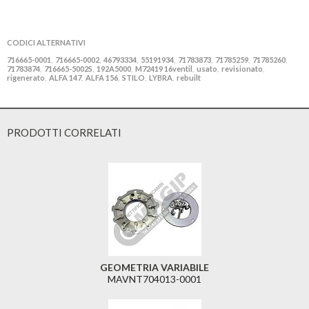
CODICI ALTERNATIVI
716665-0001
716665-0002
46793334
55191934
71783873
71785259
71785260
,
,
,
,
,
,
,
71783874
716665-5002S
192A5000
M72419 16ventil
usato
revisionato
,
,
,
,
,
,
rigenerato
ALFA 147
ALFA 156
STILO
LYBRA
rebuilt
,
,
,
,
,
PRODOTTI CORRELATI
GEOMETRIA VARIABILE
MAVNT704013-0001