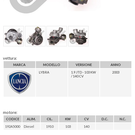
vettura:
MARCA
MODELLO
VERSIONE
ANNO
LYBRA
1.9 JTD - 103 KW
2003
/ 140 CV
motore:
CODICE
ALIM.
CIL.
KW
CV
D.C.
N.C.
192A5000
Diesel
1910
103
140