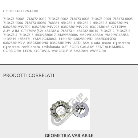
CODICI ALTERNATIVI
713673-5006S
713672-0002
713673-0002
713673-0003
713673-0004
713673-0005
,
,
,
,
,
,
713673-0006
713673-5005S
768331
454232-1
454232-2
454232-3
038253019N
,
,
,
,
,
,
,
038253019NV500
038253019NV225
038253019NV220
03G253014E
GT1749V
,
,
,
,
,
AUY
AJM
GT1749V (S2)
454232-6
713673-1
454232-5011S
713673-2
713673-3
,
,
,
,
,
,
,
,
713673-4
713673-5
54399880017
54399880006
6M219G438AA
YM219G438BA
,
,
,
,
,
,
1135819
1556571
YM219G438AA
1121159
038253019D
038253019DX
,
,
,
,
,
,
038253019DV
038253019NX
038253019NV
ATD
ASV
usata
usato
rigenerato
,
,
,
,
,
,
,
,
rigenerata
revisionato
revisionata
A3*
FORD GALAXY
SEAT ALHAMBRA
,
,
,
,
,
,
CORDOBA
LEON
OCTAVIA
VW GOLF IV
SHARAN
VW BORA
,
,
,
,
,
PRODOTTI CORRELATI
GEOMETRIA VARIABILE