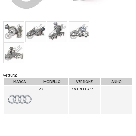
vettura:
MARCA
MODELLO
VERSIONE
ANNO
A3
1.9 TDI 115CV