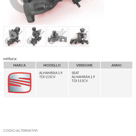
vettura:
MARCA
MODELLO
VERSIONE
ANNO
ALHAMBRA 1.9
SEAT
TDI 115CV
ALHAMBRA 1.9
TDI 115CV
CODICI ALTERNATIVI