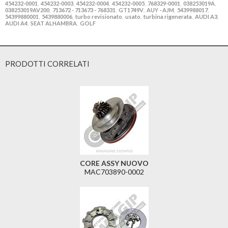
454232-0001
454232-0003
454232-0004
454232-0005
768329-0001
038253019A
,
,
,
,
,
,
038253019AV200
713672 - 713673 - 768331
GT1749V
AUY - AJM
5439988017
,
,
,
,
,
54399880001
5439880006
turbo revisionato
usato
turbina rigenerata
AUDI A3
,
,
,
,
,
,
AUDI A4
SEAT ALHAMBRA
GOLF
,
,
PRODOTTI CORRELATI
CORE ASSY NUOVO
MAC703890-0002