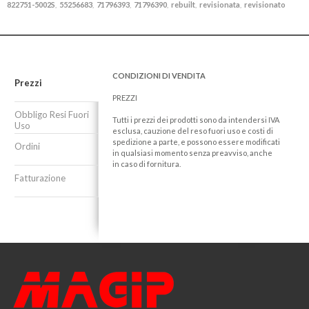
822751-5002S
55256683
71796393
71796390
rebuilt
revisionata
revisionato
,
,
,
,
,
,
CONDIZIONI DI VENDITA
Prezzi
PREZZI
Obbligo Resi Fuori
Tutti i prezzi dei prodotti sono da intendersi IVA
Uso
esclusa, cauzione del reso fuori uso e costi di
spedizione a parte, e possono essere modificati
Ordini
in qualsiasi momento senza preavviso, anche
in caso di fornitura.
Fatturazione