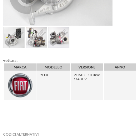
vettura:
MARCA
MODELLO
VERSIONE
ANNO
500X
2.0 MTJ - 103 KW
/ 140 CV
CODICI ALTERNATIVI