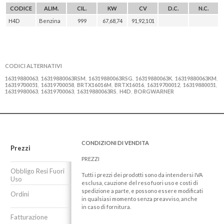
CODICE
ALIM.
CIL.
KW
CV
D.C.
N.C.
H4D
Benzina
999
67,68,74
91,92,101
CODICI ALTERNATIVI
16319880063
16319880063RSM
16319880063RSG
16319880063K
16319880063KM
,
,
,
,
,
16319700051
16319700058
BRTX16016M
BRTX16016
16319700012
16319880051
,
,
,
,
,
,
16319980063
16319700063
16319880063RS
H4D
BORGWARNER
,
,
,
,
CONDIZIONI DI VENDITA
Prezzi
PREZZI
Obbligo Resi Fuori
Tutti i prezzi dei prodotti sono da intendersi IVA
Uso
esclusa, cauzione del reso fuori uso e costi di
spedizione a parte, e possono essere modificati
Ordini
in qualsiasi momento senza preavviso, anche
in caso di fornitura.
Fatturazione