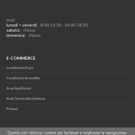
orari
lunedì > venerdì:
8:00-12:30 - 14:00-18:30
sabato:
chiuso
domenica:
chiuso
E-COMMERCE
Condizioni d'uso
Condizioni di vendita
Area Spedizioni
Area Tecnica/Assistenza
Privacy
Questo sito utilizza i cookie per facilitare e migliorare la navigazione.