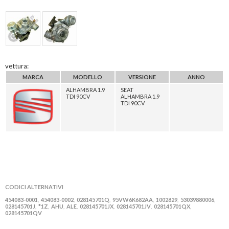
vettura:
MARCA
MODELLO
VERSIONE
ANNO
ALHAMBRA 1.9
SEAT
TDI 90CV
ALHAMBRA 1.9
TDI 90CV
CODICI ALTERNATIVI
454083-0001
454083-0002
028145701Q
95VW6K682AA
1002829
53039880006
,
,
,
,
,
,
028145701J
*1Z
AHU
ALE
028145701JX
028145701JV
028145701QX
,
,
,
,
,
,
,
028145701QV